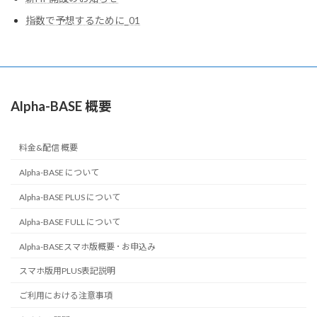
指数で予想するために_01
Alpha-BASE 概要
料金&配信 概要
Alpha-BASE について
Alpha-BASE PLUS について
Alpha-BASE FULL について
Alpha-BASEスマホ版概要 ･ お申込み
スマホ版用PLUS表記説明
ご利用における注意事項