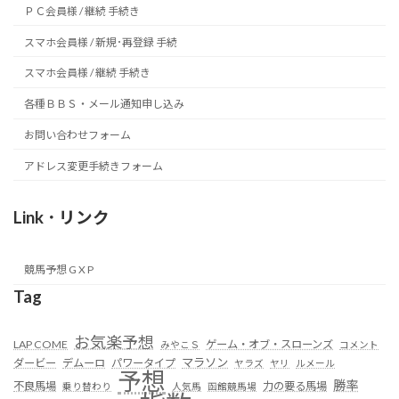
ＰＣ会員様 / 継続 手続き
スマホ会員様 / 新規･再登録 手続
スマホ会員様 / 継続 手続き
各種ＢＢＳ・メール通知申し込み
お問い合わせフォーム
アドレス変更手続きフォーム
Link ･ リンク
競馬予想 G X P
Tag
お気楽予想
LAP COME
ゲーム・オブ・スローンズ
みやこＳ
コメント
マラソン
ダービー
デムーロ
パワータイプ
ヤラズ
ヤリ
ルメール
予想
勝率
不良馬場
力の要る馬場
乗り替わり
人気馬
函館競馬場