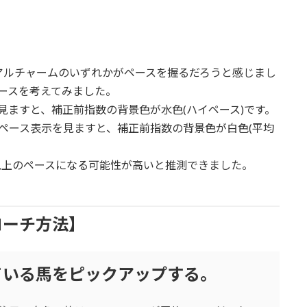
アルチャームのいずれかがペースを握るだろうと感じまし
ースを考えてみました。
見ますと、補正前指数の背景色が水色(ハイペース)です。
ペース表示を見ますと、補正前指数の背景色が白色(平均
以上のペースになる可能性が高いと推測できました。
ローチ方法】
ている馬をピックアップする。