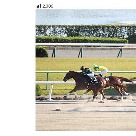
2,306