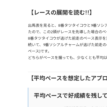
【レースの展開を読む!!】
出馬表を見ると、8番タツタイコウと9番ソシ
たので、この2頭がレースを先導した場合のペ
8番タツタイコウが逃げた前走のペース表示を
続いて、9番ソシアルチャームが逃げた前走の
ペース)です。
どちらがペースを握っても、少なくとも平均
【平均ペースを想定したアプ
平均ペースで好成績を残し