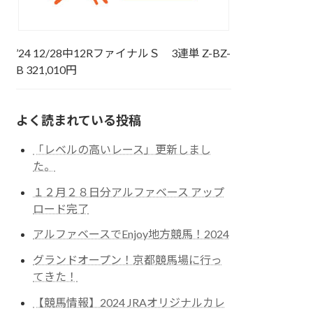
’24 12/28中12RファイナルＳ 3連単 Z-BZ-
B 321,010円
よく読まれている投稿
「レベルの高いレース」更新しまし
た。
１２月２８日分アルファベース アップ
ロード完了
アルファベースでEnjoy地方競馬！2024
グランドオープン！京都競馬場に行っ
てきた！
【競馬情報】2024 JRAオリジナルカレ