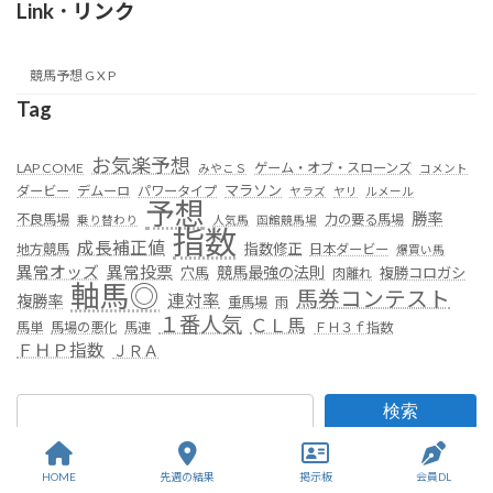
Link ･ リンク
競馬予想 G X P
Tag
お気楽予想
LAP COME
ゲーム・オブ・スローンズ
みやこＳ
コメント
マラソン
ダービー
デムーロ
パワータイプ
ヤラズ
ヤリ
ルメール
予想
勝率
不良馬場
力の要る馬場
乗り替わり
人気馬
函館競馬場
指数
成長補正値
指数修正
地方競馬
日本ダービー
爆買い馬
異常オッズ
異常投票
競馬最強の法則
穴馬
複勝コロガシ
肉離れ
軸馬◎
馬券コンテスト
連対率
複勝率
重馬場
雨
１番人気
ＣＬ馬
馬単
馬場の悪化
馬連
ＦＨ３ｆ指数
ＦＨＰ指数
ＪＲＡ
検索
Copyright © 木下健の競走馬能力指数「アルファベース」 All Rights Reserved.
HOME
先週の結果
掲示板
会員DL