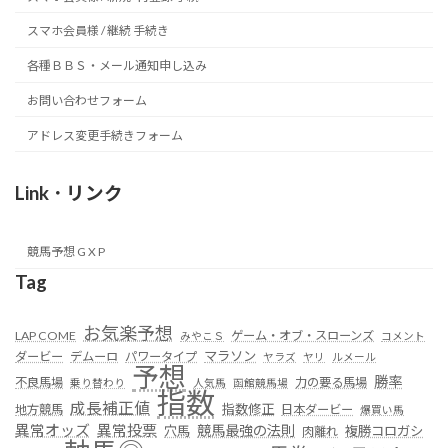
スマホ会員様 / 継続 手続き
各種ＢＢＳ・メール通知申し込み
お問い合わせフォーム
アドレス変更手続きフォーム
Link ･ リンク
競馬予想 G X P
Tag
お気楽予想
LAP COME
ゲーム・オブ・スローンズ
みやこＳ
コメント
マラソン
ダービー
デムーロ
パワータイプ
ヤラズ
ヤリ
ルメール
予想
勝率
不良馬場
力の要る馬場
乗り替わり
人気馬
函館競馬場
指数
成長補正値
指数修正
地方競馬
日本ダービー
爆買い馬
異常オッズ
異常投票
競馬最強の法則
穴馬
複勝コロガシ
肉離れ