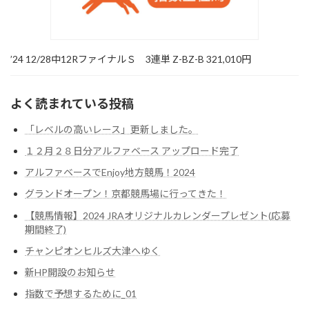
’24 12/28中12RファイナルＳ 3連単 Z-BZ-B 321,010円
よく読まれている投稿
「レベルの高いレース」更新しました。
１２月２８日分アルファベース アップロード完了
アルファベースでEnjoy地方競馬！2024
グランドオープン！京都競馬場に行ってきた！
【競馬情報】2024 JRAオリジナルカレンダープレゼント(応募
期間終了)
チャンピオンヒルズ大津へゆく
新HP開設のお知らせ
指数で予想するために_01