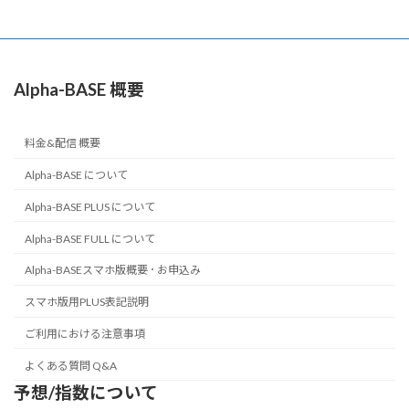
Alpha-BASE 概要
料金&配信 概要
Alpha-BASE について
Alpha-BASE PLUS について
Alpha-BASE FULL について
Alpha-BASEスマホ版概要 ･ お申込み
スマホ版用PLUS表記説明
ご利用における注意事項
よくある質問 Q&A
予想/指数について