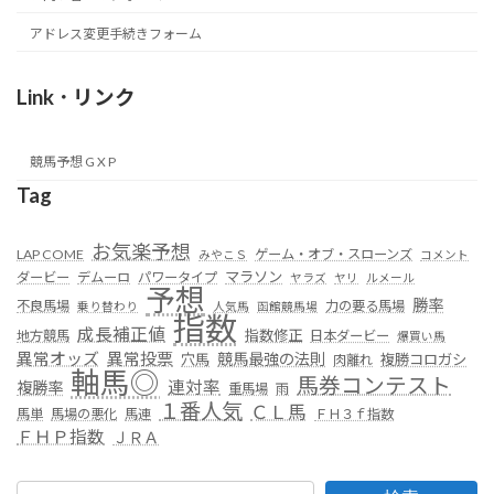
アドレス変更手続きフォーム
Link ･ リンク
競馬予想 G X P
Tag
お気楽予想
LAP COME
ゲーム・オブ・スローンズ
みやこＳ
コメント
マラソン
ダービー
デムーロ
パワータイプ
ヤラズ
ヤリ
ルメール
予想
勝率
不良馬場
力の要る馬場
乗り替わり
人気馬
函館競馬場
指数
成長補正値
指数修正
地方競馬
日本ダービー
爆買い馬
異常オッズ
異常投票
競馬最強の法則
穴馬
複勝コロガシ
肉離れ
軸馬◎
馬券コンテスト
連対率
複勝率
重馬場
雨
１番人気
ＣＬ馬
馬単
馬場の悪化
馬連
ＦＨ３ｆ指数
ＦＨＰ指数
ＪＲＡ