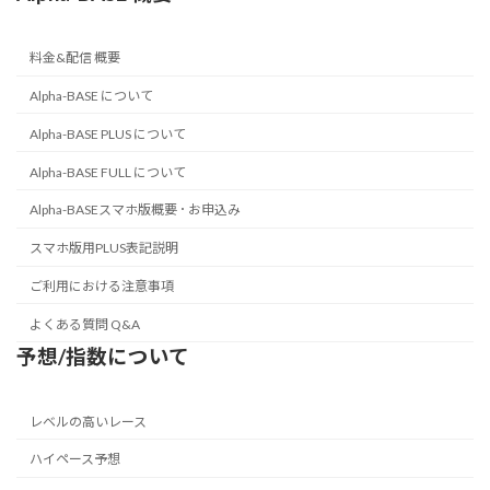
料金&配信 概要
Alpha-BASE について
Alpha-BASE PLUS について
Alpha-BASE FULL について
Alpha-BASEスマホ版概要 ･ お申込み
スマホ版用PLUS表記説明
ご利用における注意事項
よくある質問 Q&A
予想/指数について
レベルの高いレース
ハイペース予想