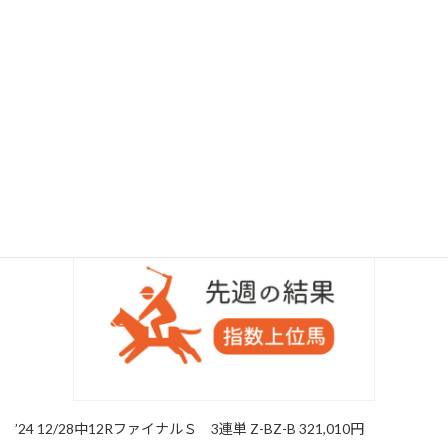
’24 12/28中山8R ３連単〇△◎ ￥31,930
’24 12/28中12RファイナルＳ 3連単 Z-BZ-B 321,010円