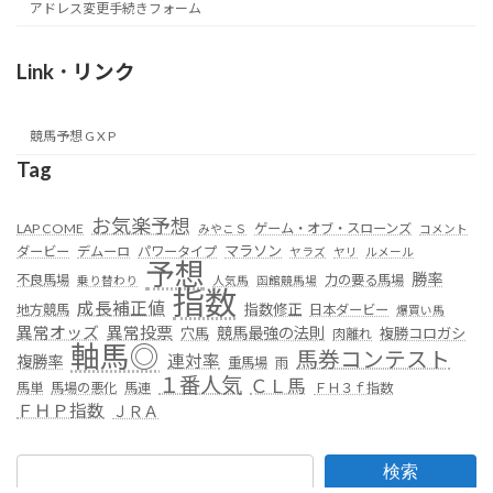
アドレス変更手続きフォーム
Link ･ リンク
競馬予想 G X P
Tag
お気楽予想
LAP COME
ゲーム・オブ・スローンズ
みやこＳ
コメント
マラソン
ダービー
デムーロ
パワータイプ
ヤラズ
ヤリ
ルメール
予想
勝率
不良馬場
力の要る馬場
乗り替わり
人気馬
函館競馬場
指数
成長補正値
指数修正
地方競馬
日本ダービー
爆買い馬
異常オッズ
異常投票
競馬最強の法則
穴馬
複勝コロガシ
肉離れ
軸馬◎
馬券コンテスト
連対率
複勝率
重馬場
雨
１番人気
ＣＬ馬
馬単
馬場の悪化
馬連
ＦＨ３ｆ指数
ＦＨＰ指数
ＪＲＡ
検索