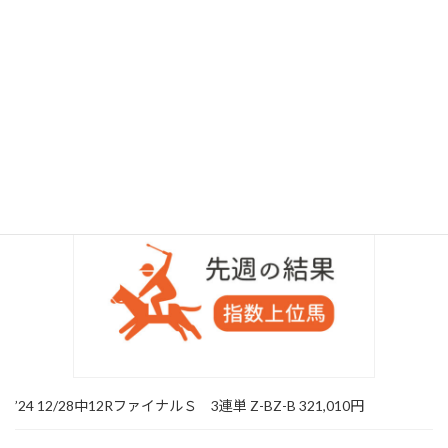
’24 12/28中山8R ３連単〇△◎ ￥31,930
’24 12/28中12RファイナルＳ 3連単 Z-BZ-B 321,010円