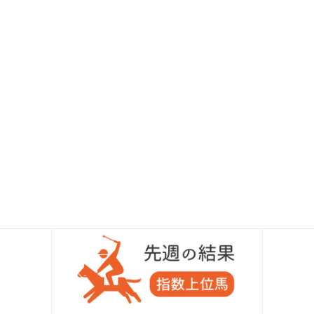
「レベルの高いレース」更新しました。
’24 12/28中山8R ３連単〇△◎ ￥31,930