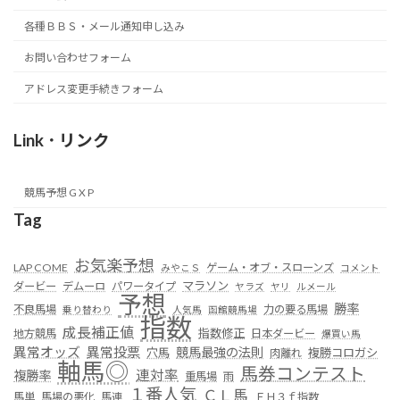
各種ＢＢＳ・メール通知申し込み
お問い合わせフォーム
アドレス変更手続きフォーム
Link ･ リンク
競馬予想 G X P
Tag
お気楽予想
LAP COME
ゲーム・オブ・スローンズ
みやこＳ
コメント
マラソン
ダービー
デムーロ
パワータイプ
ヤラズ
ヤリ
ルメール
予想
勝率
不良馬場
力の要る馬場
乗り替わり
人気馬
函館競馬場
指数
成長補正値
指数修正
地方競馬
日本ダービー
爆買い馬
異常オッズ
異常投票
競馬最強の法則
穴馬
複勝コロガシ
肉離れ
軸馬◎
馬券コンテスト
連対率
複勝率
重馬場
雨
１番人気
ＣＬ馬
馬単
馬場の悪化
馬連
ＦＨ３ｆ指数