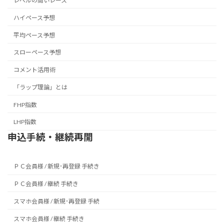
レベルの高いレース
ハイペース予想
平均ペース予想
スローペース予想
コメント活用術
「ラップ理論」とは
FHP指数
LHP指数
申込手続・継続再開
ＰＣ会員様 / 新規･再登録 手続き
ＰＣ会員様 / 継続 手続き
スマホ会員様 / 新規･再登録 手続
スマホ会員様 / 継続 手続き