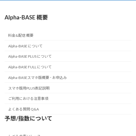
Alpha-BASE 概要
料金&配信 概要
Alpha-BASE について
Alpha-BASE PLUS について
Alpha-BASE FULL について
Alpha-BASEスマホ版概要 ･ お申込み
スマホ版用PLUS表記説明
ご利用における注意事項
よくある質問 Q&A
予想/指数について