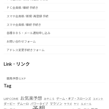
ＰＣ会員様 / 継続 手続き
スマホ会員様 / 新規･再登録 手続
スマホ会員様 / 継続 手続き
各種ＢＢＳ・メール通知申し込み
お問い合わせフォーム
アドレス変更手続きフォーム
Link ･ リンク
競馬予想 G X P
Tag
お気楽予想
LAP COME
ゲーム・オブ・スローンズ
みやこＳ
コメント
マラソン
ダービー
デムーロ
パワータイプ
ヤラズ
ヤリ
ルメール
予想