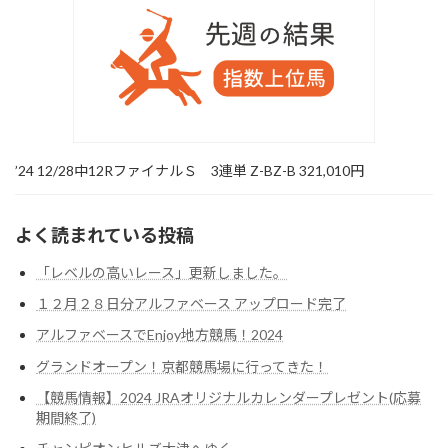
’24 12/28中12RファイナルＳ 3連単 Z-BZ-B 321,010円
よく読まれている投稿
「レベルの高いレース」更新しました。
１２月２８日分アルファベース アップロード完了
アルファベースでEnjoy地方競馬！2024
グランドオープン！京都競馬場に行ってきた！
【競馬情報】2024 JRAオリジナルカレンダープレゼント(応募
期間終了)