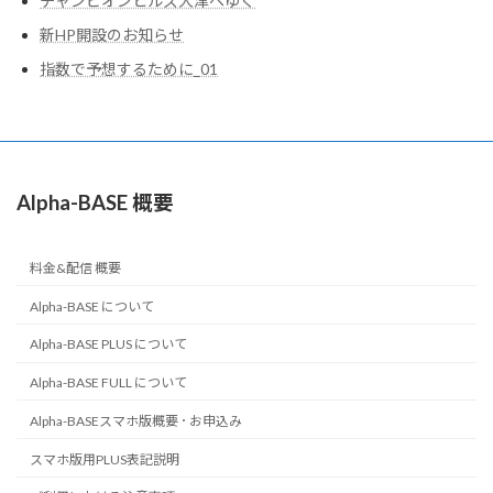
チャンピオンヒルズ大津へゆく
新HP開設のお知らせ
指数で予想するために_01
Alpha-BASE 概要
料金&配信 概要
Alpha-BASE について
Alpha-BASE PLUS について
Alpha-BASE FULL について
Alpha-BASEスマホ版概要 ･ お申込み
スマホ版用PLUS表記説明