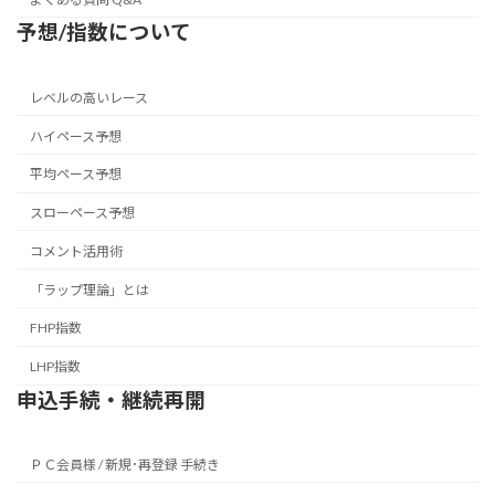
予想/指数について
レベルの高いレース
ハイペース予想
平均ペース予想
スローペース予想
コメント活用術
「ラップ理論」とは
FHP指数
LHP指数
申込手続・継続再開
ＰＣ会員様 / 新規･再登録 手続き