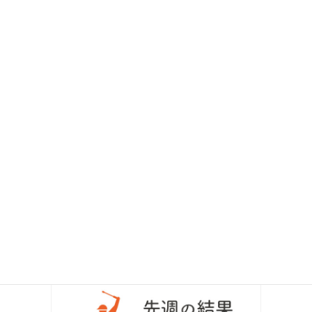
「レベルの高いレース」更新しました。
’24 12/28中山8R ３連単〇△◎ ￥31,930