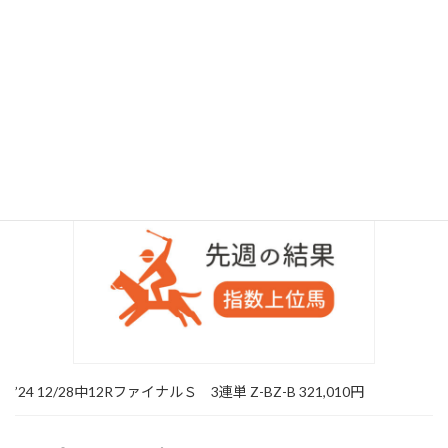
’24 12/28中山8R ３連単〇△◎ ￥31,930
’24 12/28中12RファイナルＳ 3連単 Z-BZ-B 321,010円