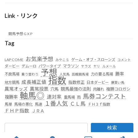
Link ･ リンク
競馬予想 G X P
Tag
お気楽予想
LAP COME
ゲーム・オブ・スローンズ
みやこＳ
コメント
マラソン
ダービー
デムーロ
パワータイプ
ヤラズ
ヤリ
ルメール
予想
勝率
不良馬場
力の要る馬場
乗り替わり
人気馬
函館競馬場
指数
成長補正値
指数修正
地方競馬
日本ダービー
爆買い馬
異常オッズ
異常投票
競馬最強の法則
穴馬
複勝コロガシ
肉離れ
軸馬◎
馬券コンテスト
連対率
複勝率
重馬場
雨
１番人気
ＣＬ馬
馬単
馬場の悪化
馬連
ＦＨ３ｆ指数
ＦＨＰ指数
ＪＲＡ
検索