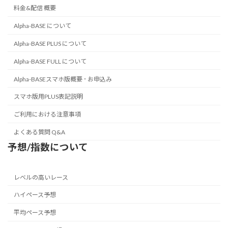
料金&配信 概要
Alpha-BASE について
Alpha-BASE PLUS について
Alpha-BASE FULL について
Alpha-BASEスマホ版概要 ･ お申込み
スマホ版用PLUS表記説明
ご利用における注意事項
よくある質問 Q&A
予想/指数について
レベルの高いレース
ハイペース予想
平均ペース予想