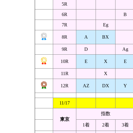
5R
6R
B
7R
Eg
8R
A
BX
9R
D
Ag
10R
E
X
E
11R
X
12R
AZ
DX
Y
11/17
指数
東京
1着
2着
3着