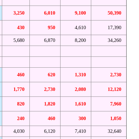
3,250
6,010
9,100
50,390
430
950
4,610
17,390
5,680
6,870
8,200
34,260
460
620
1,310
2,730
1,770
2,730
2,080
12,120
820
1,820
1,610
7,960
240
460
300
1,050
4,030
6,120
7,410
32,640