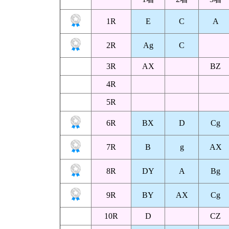
1R
E
C
A
2R
Ag
C
3R
AX
BZ
4R
5R
6R
BX
D
Cg
7R
B
g
AX
8R
DY
A
Bg
9R
BY
AX
Cg
10R
D
CZ