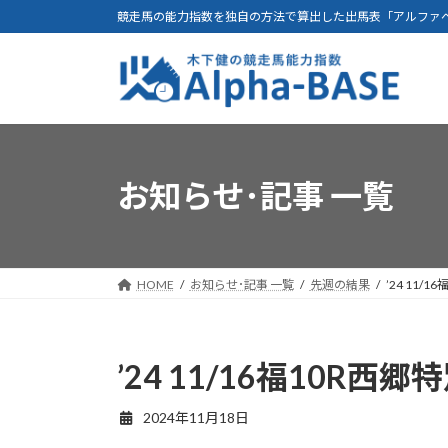
コ
ナ
競走馬の能力指数を独自の方法で算出した出馬表「アルファ
ン
ビ
テ
ゲ
ン
ー
ツ
シ
へ
ョ
ス
ン
キ
に
お知らせ･記事 一覧
ッ
移
プ
動
HOME
お知らせ･記事 一覧
先週の結果
’24 11/1
’24 11/16福10R西郷特
2024年11月18日