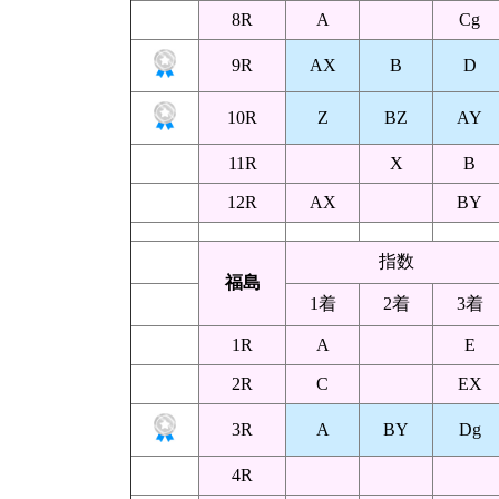
8R
A
Cg
9R
AX
B
D
10R
Z
BZ
AY
11R
X
B
12R
AX
BY
指数
福島
1着
2着
3着
1R
A
E
2R
C
EX
3R
A
BY
Dg
4R