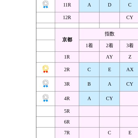
11R
A
D
C
12R
CY
指数
京都
1着
2着
3着
1R
AY
Z
2R
C
E
AX
3R
B
A
CY
4R
A
CY
5R
6R
7R
C
E