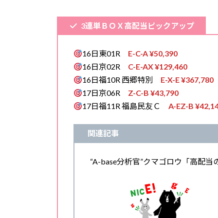
3連単ＢＯＸ高配当ピックアップ
16日東01R
E
-C
-A
¥50,390
16日京02R
C
-E
-AX
¥129,460
16日福10R 西郷特別
E
-X
-E
¥367,780
17日京06R
Z
-C
-B
¥43,790
17日福11R 福島民友Ｃ
A-EZ
-B
¥42,1
関連記事
“A-base分析官”クマゴロウ「高配