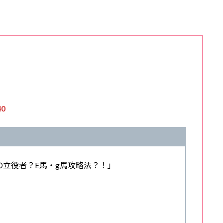
40
当の立役者？E馬・g馬攻略法？！」