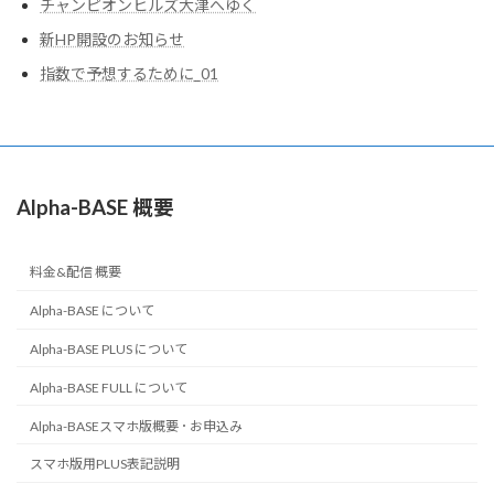
チャンピオンヒルズ大津へゆく
新HP開設のお知らせ
指数で予想するために_01
Alpha-BASE 概要
料金&配信 概要
Alpha-BASE について
Alpha-BASE PLUS について
Alpha-BASE FULL について
Alpha-BASEスマホ版概要 ･ お申込み
スマホ版用PLUS表記説明