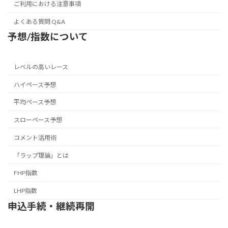
ご利用における注意事項
よくある質問 Q&A
予想/指数について
レベルの高いレース
ハイペース予想
平均ペース予想
スローペース予想
コメント活用術
「ラップ理論」とは
FHP指数
LHP指数
申込手続・継続再開