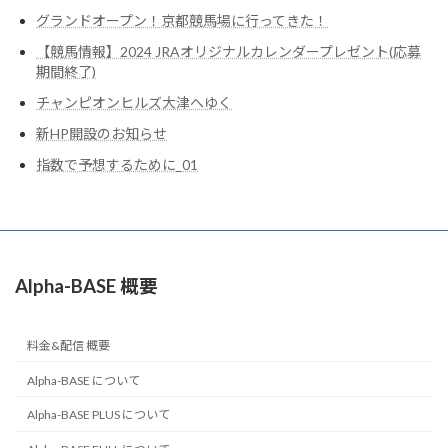
グランドオープン！京都競馬場に行ってきた！
【競馬情報】2024 JRAオリジナルカレンダープレゼント(応募
期間終了)
チャンピオンヒルズ大津へゆく
新HP開設のお知らせ
指数で予想するために_01
Alpha-BASE 概要
料金&配信 概要
Alpha-BASE について
Alpha-BASE PLUS について