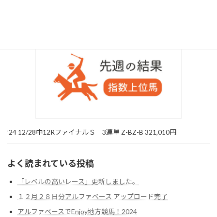
’24 12/28中山8R ３連単〇△◎ ￥31,930
’24 12/28中12RファイナルＳ 3連単 Z-BZ-B 321,010円
よく読まれている投稿
「レベルの高いレース」更新しました。
１２月２８日分アルファベース アップロード完了
アルファベースでEnjoy地方競馬！2024