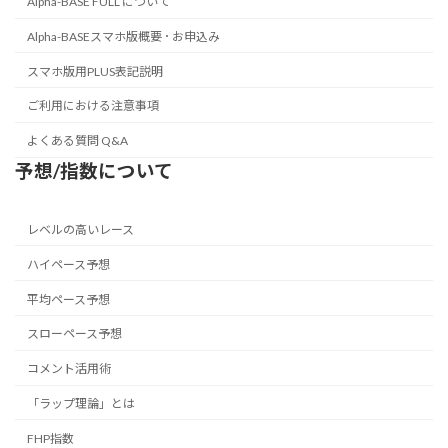
Alpha-BASE FULL について
Alpha-BASEスマホ版概要 ･ お申込み
スマホ版用PLUS表記説明
ご利用における注意事項
よくある質問 Q&A
予想/指数について
レベルの高いレース
ハイペース予想
平均ペース予想
スローペース予想
コメント活用術
「ラップ理論」とは
FHP指数