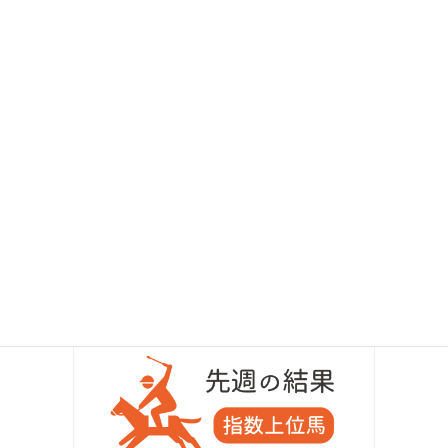
「レベルの高いレース」更新しました。
’24 12/28中山8R ３連単〇△◎ ￥31,930