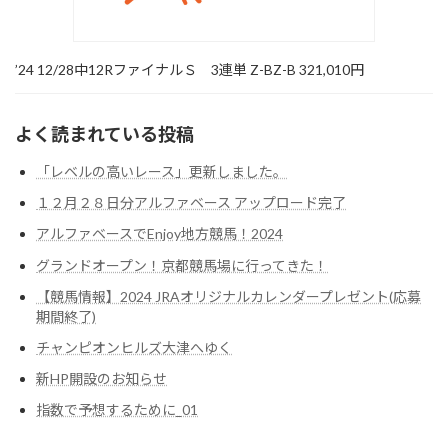
’24 12/28中12RファイナルＳ 3連単 Z-BZ-B 321,010円
よく読まれている投稿
「レベルの高いレース」更新しました。
１２月２８日分アルファベース アップロード完了
アルファベースでEnjoy地方競馬！2024
グランドオープン！京都競馬場に行ってきた！
【競馬情報】2024 JRAオリジナルカレンダープレゼント(応募
期間終了)
チャンピオンヒルズ大津へゆく
新HP開設のお知らせ
指数で予想するために_01