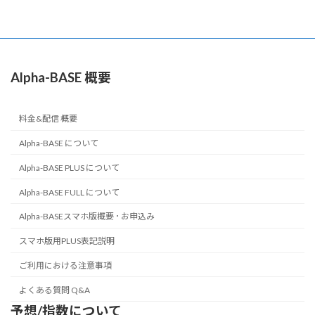
Alpha-BASE 概要
料金&配信 概要
Alpha-BASE について
Alpha-BASE PLUS について
Alpha-BASE FULL について
Alpha-BASEスマホ版概要 ･ お申込み
スマホ版用PLUS表記説明
ご利用における注意事項
よくある質問 Q&A
予想/指数について