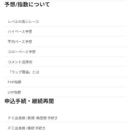
予想/指数について
レベルの高いレース
ハイペース予想
平均ペース予想
スローペース予想
コメント活用術
「ラップ理論」とは
FHP指数
LHP指数
申込手続・継続再開
ＰＣ会員様 / 新規･再登録 手続き
ＰＣ会員様 / 継続 手続き